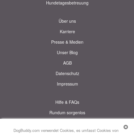
Hundetagesbetreuung
Über uns
Karriere
Presse & Medien
Unser Blog
AGB
Datenschutz
Impressum
Hilfe & FAQs
Rundum sorgenlos
DogBuddy.com verwendet Cookies, es umfasst Cookies von
© DogBuddy. Alle Rechte vorbehalten.
Diese Seite verwendet Cookies