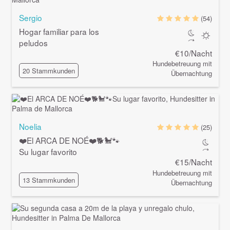
Sergio
(54)
Hogar familiar para los
peludos
€10/Nacht
Hundebetreuung mit
20 Stammkunden
Übernachtung
Noelia
(25)
❤️El ARCA DE NOÉ❤️🐕🐩🐾
Su lugar favorito
€15/Nacht
Hundebetreuung mit
13 Stammkunden
Übernachtung