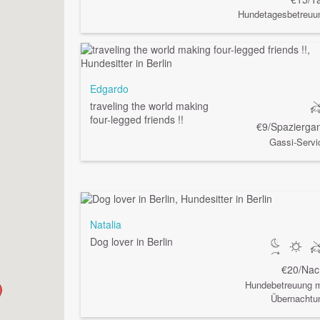
Hundetagesbetreuu
Edgardo
traveling the world making
four-legged friends !!
€9/Spazierga
Gassi-Servi
Natalia
Dog lover in Berlin
€20/Nac
Hundebetreuung m
Übernachtu