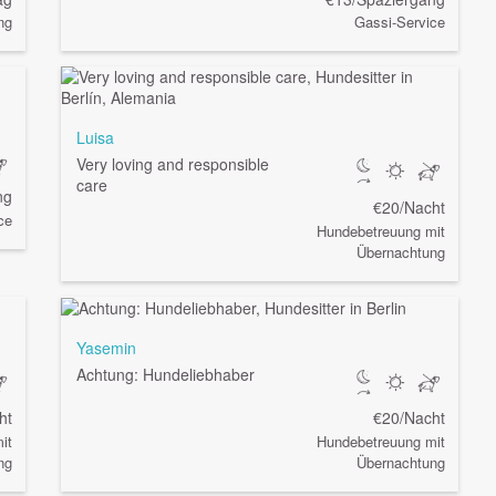
ng
Gassi-Service
Luisa
Very loving and responsible
care
ng
€20/Nacht
ce
Hundebetreuung mit
Übernachtung
Yasemin
Achtung: Hundeliebhaber
ht
€20/Nacht
it
Hundebetreuung mit
ng
Übernachtung