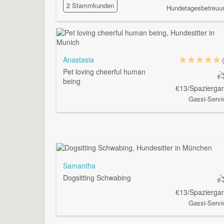
2 Stammkunden
Hundetagesbetreuu
Anastasia
Pet loving cheerful human
being
€13/Spazierga
Gassi-Servi
Samantha
Dogsitting Schwabing
€13/Spazierga
Gassi-Servi