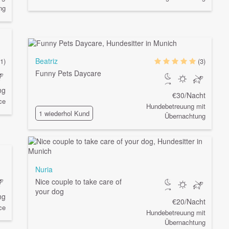
ng
Beatriz
(1)
(3)
Funny Pets Daycare
ng
€30/Nacht
ce
Hundebetreuung mit
1 wiederhol Kund
Übernachtung
Nuria
Nice couple to take care of
your dog
ng
€20/Nacht
ce
Hundebetreuung mit
Übernachtung