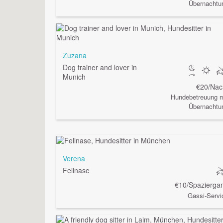
Übernachtu
Zuzana
Dog trainer and lover in
Munich
€20/Nac
Hundebetreuung m
Übernachtu
Verena
Fellnase
€10/Spazierga
Gassi-Servi