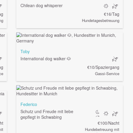
Chilean dog whisperer
ag
€16/Tag
ng
Hundetagesbetreuung
Toby
International dog walker 🐶
ng
€10/Spaziergang
ce
Gassi-Service
Federico
Schutz und Freude mit liebe
gepflegt in Schwabing
ht
€100/Nacht
it
Hundebetreuung mit