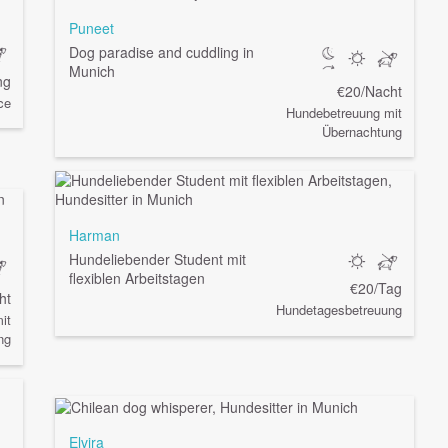
Puneet
Dog paradise and cuddling in
Munich
ng
€20/Nacht
ce
Hundebetreuung mit
Übernachtung
Harman
Hundeliebender Student mit
flexiblen Arbeitstagen
€20/Tag
ht
Hundetagesbetreuung
it
ng
Elvira