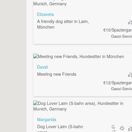
Elizaveta
A friendly dog sitter in Laim,
München
€10/Spazierga
Gassi-Servi
David
Meeting new Friends
€12/Spazierga
Gassi-Servi
Margarida
Dog Lover Laim (S-bahn
area)