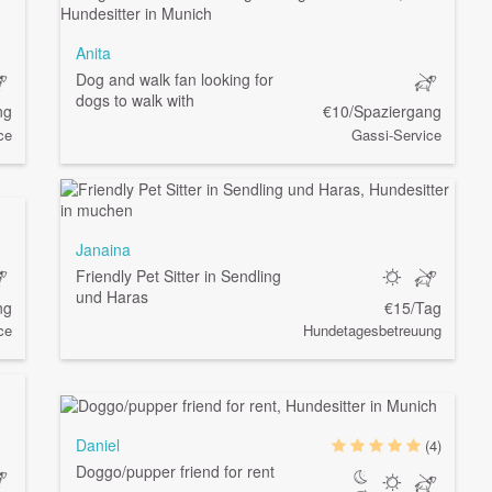
Anita
Dog and walk fan looking for
dogs to walk with
ng
€10/Spaziergang
ce
Gassi-Service
Janaina
Friendly Pet Sitter in Sendling
und Haras
ng
€15/Tag
ce
Hundetagesbetreuung
Daniel
(4)
Doggo/pupper friend for rent