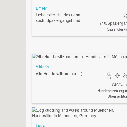
Emely
Liebevoller Hundesitterin
sucht Spaziergangshund
€10/Spazierga
Gassi-Servi
Viktoria
Alle Hunde willkommen :-)
€40/Nac
Hundebetreuung m
Übernachtu
Lucia