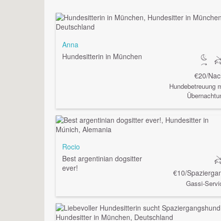
Anna
Hundesitterin in München
€20/Nac
Hundebetreuung m
Übernachtu
Rocio
Best argentinian dogsitter
ever!
€10/Spazierga
Gassi-Servi