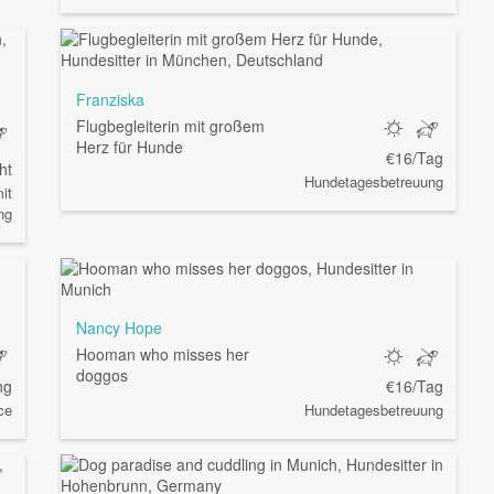
Franziska
Flugbegleiterin mit großem
Herz für Hunde
€16/Tag
ht
Hundetagesbetreuung
it
ng
Nancy Hope
Hooman who misses her
doggos
ng
€16/Tag
ce
Hundetagesbetreuung