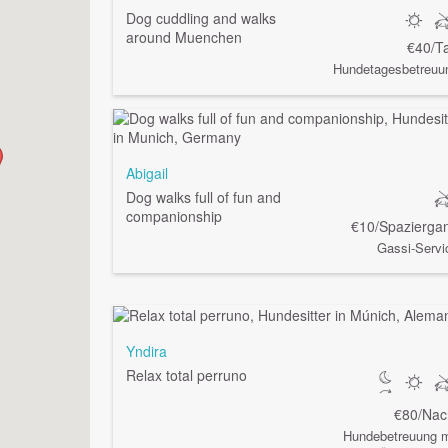
Dog cuddling and walks
around Muenchen
€40/T
Hundetagesbetreuu
Abigail
Dog walks full of fun and
companionship
€10/Spazierga
Gassi-Servi
Yndira
Relax total perruno
€80/Nac
Hundebetreuung m