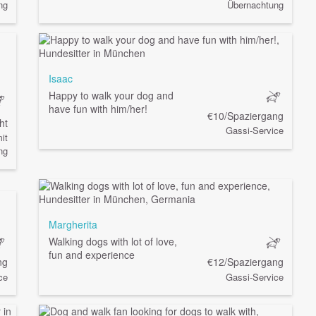
ng
Übernachtung
Isaac
Happy to walk your dog and
have fun with him/her!
€10/Spaziergang
ht
Gassi-Service
it
ng
Margherita
Walking dogs with lot of love,
fun and experience
ng
€12/Spaziergang
ce
Gassi-Service