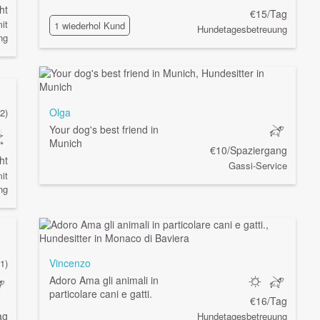
ht
€15/Tag
it
1 wiederhol Kund
Hundetagesbetreuung
ng
Olga
(2)
Your dog's best friend in
Munich
€10/Spaziergang
ht
Gassi-Service
it
ng
Vincenzo
(1)
Adoro Ama gli animali in
particolare cani e gatti.
€16/Tag
ag
Hundetagesbetreuung