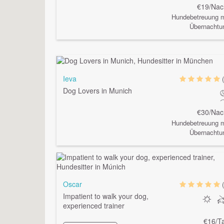
€19/Nac
Hundebetreuung m
Übernachtu
Ieva
Dog Lovers in Munich
€30/Nac
Hundebetreuung m
Übernachtu
Oscar
Impatient to walk your dog,
experienced trainer
€16/T