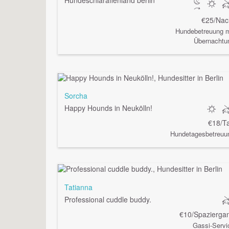
Hundeschlaraffenland berlin
€25/Nac
Hundebetreuung m
Übernachtu
Sorcha
Happy Hounds in Neukölln!
€18/T
Hundetagesbetreuu
Tatianna
Professional cuddle buddy.
€10/Spazierga
Gassi-Servi