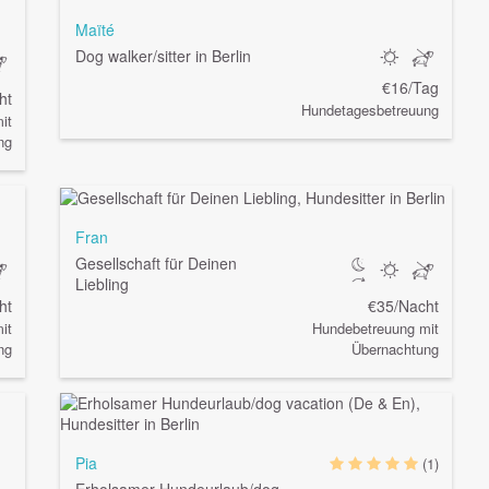
Maïté
Dog walker/sitter in Berlin
€16/Tag
ht
Hundetagesbetreuung
it
ng
Fran
Gesellschaft für Deinen
Liebling
ht
€35/Nacht
it
Hundebetreuung mit
ng
Übernachtung
Pia
(1)