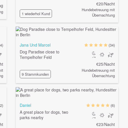
€20/Nacht
ag
Hundebetreuung mit
ng
1 wiederhol Kund
Übernachtung
Jana Und Marcel
(4)
(34)
Dog Paradise close to
Tempelhofer Feld
ht
€25/Nacht
it
Hundebetreuung mit
9 Stammkunden
ng
Übernachtung
Daniel
2)
(6)
A great place for dogs, two
parks nearby
ht
€23/Nacht