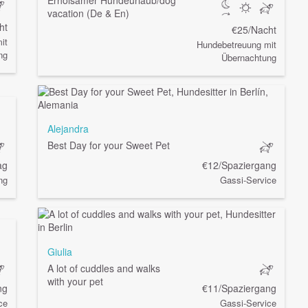
Erholsamer Hundeurlaub/dog
vacation (De & En)
ht
€25/Nacht
it
Hundebetreuung mit
ng
Übernachtung
Alejandra
Best Day for your Sweet Pet
ag
€12/Spaziergang
ng
Gassi-Service
Giulia
A lot of cuddles and walks
with your pet
ng
€11/Spaziergang
ce
Gassi-Service