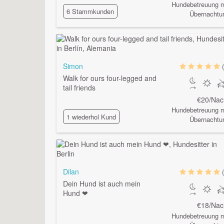
Hundebetreuung m
6 Stammkunden
Übernachtu
Simon
Walk for ours four-legged and
tail friends
€20/Nac
Hundebetreuung m
1 wiederhol Kund
Übernachtu
Dilan
Dein Hund ist auch mein
Hund ❤
€18/Nac
Hundebetreuung m