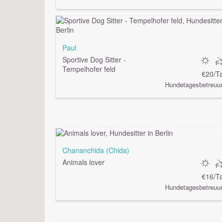
Paul
Sportive Dog Sitter -
Tempelhofer feld
€20/T
Hundetagesbetreuu
Chananchida (Chida)
Animals lover
€16/T
Hundetagesbetreuu