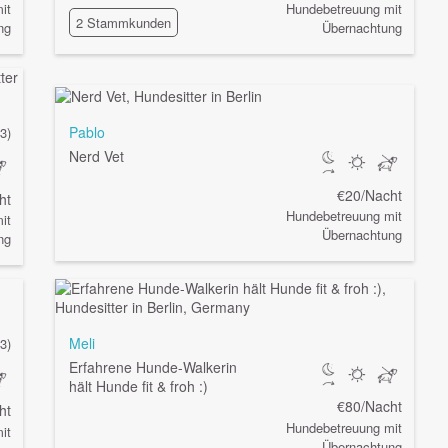
it
Hundebetreuung mit
2 Stammkunden
ng
Übernachtung
Pablo
(3)
Nerd Vet
€20/Nacht
ht
Hundebetreuung mit
it
Übernachtung
ng
Meli
(3)
Erfahrene Hunde-Walkerin
hält Hunde fit & froh :)
€80/Nacht
ht
Hundebetreuung mit
it
Übernachtung