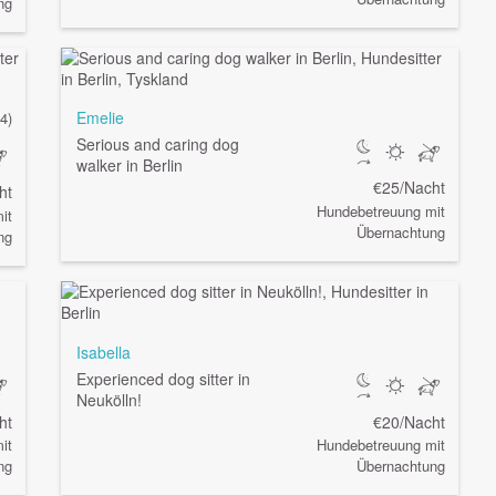
ng
Emelie
(4)
Serious and caring dog
walker in Berlin
€25/Nacht
ht
Hundebetreuung mit
it
Übernachtung
ng
Isabella
Experienced dog sitter in
Neukölln!
ht
€20/Nacht
it
Hundebetreuung mit
ng
Übernachtung