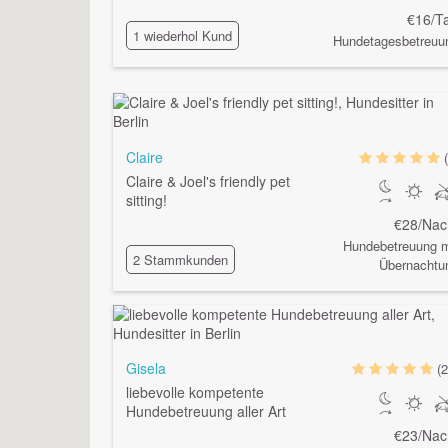
€16/T
1 wiederhol Kund
Hundetagesbetreuu
Claire
Claire & Joel's friendly pet
sitting!
€28/Nac
Hundebetreuung m
2 Stammkunden
Übernachtu
Gisela
(2
liebevolle kompetente
Hundebetreuung aller Art
€23/Nac